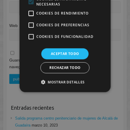
NECESARIAS
COOKIES DE RENDIMIENTO
COOKIES DE PREFERENCIAS
Web
COOKIES DE FUNCIONALIDAD
ACEPTAR TODO
Guarda mi nombre, correo electrónico y web en este
navegador para la próxima vez que comente.
RECHAZAR TODO
MOSTRAR DETALLES
Entradas recientes
Salida programa centro penitenciario de mujeres de Alcalá de
Guadaíra
marzo 10, 2023