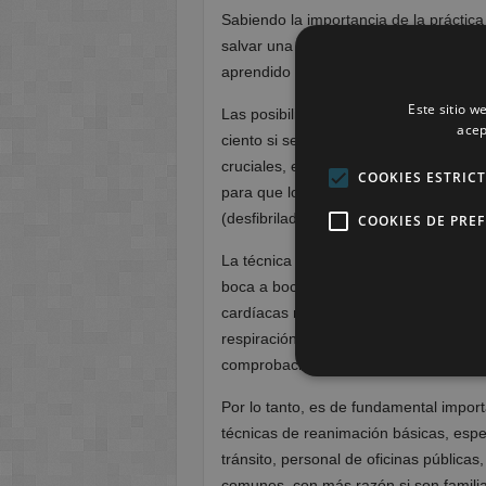
Sabiendo la importancia de la prácti
salvar una vida, los alumnos de Integr
aprendido la técnica de RCP.
Este sitio w
Las posibilidades de supervivencia d
acep
ciento si se actúa antes de que llegu
cruciales, es importante actuar rápi
COOKIES ESTRIC
para que los órganos no se encuentre
(desfibrilador y Atención Vital Cardio
COOKIES DE PRE
La técnica del RCP combina respiraci
boca a boca suministra oxígeno a los
cardíacas mantienen la sangre oxigen
respiración y las palpitaciones cardíac
comprobación de la respiración, masaj
Por lo tanto, es de fundamental impor
técnicas de reanimación básicas, espe
tránsito, personal de oficinas pública
comunes, con más razón si son familia