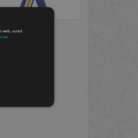
io web, usted
ación