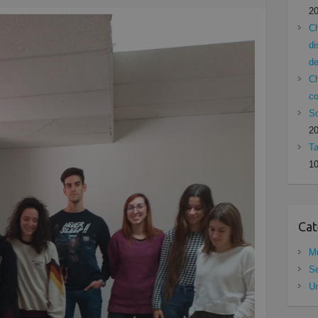
2
Ch
di
de
Ch
c
Sc
2
Ta
10
Cat
Mu
Se
Un