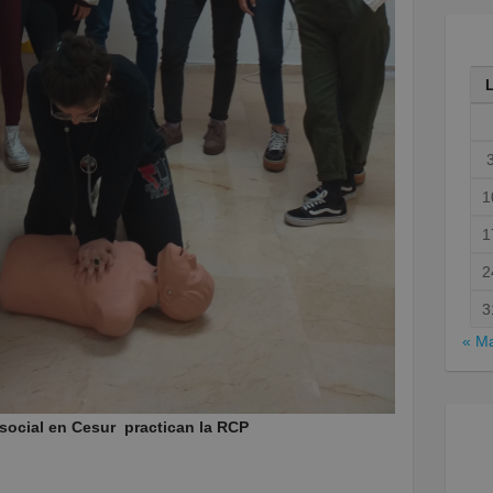
1
1
2
3
« M
social en Cesur practican la RCP