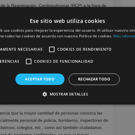
ca de la Reanimación Cardiopulmonar (RCP) a la hora de
ación social, en el módulo de Primeros Auxilios, han
Ese sitio web utiliza cookies
eb usa cookies para mejorar la experiencia del usuario. Al utilizar nuestro sit
e una persona que padece este accidente es de un 70 por
ta todas las cookies de acuerdo con nuestra Política de cookies.
Más inform
e un servicio de emergencia. Los primeros minutos son
damente, no quedarse anulado y comenzar la reanimación
TAMENTE NECESARIAS
COOKIES DE RENDIMIENTO
n tan dañados cuando llegue el servicio médico
pulmonar Avanzada).
FERENCIAS
COOKIES DE FUNCIONALIDAD
ón boca a boca y compresiones cardíacas. La respiración
ACEPTAR TODO
RECHAZAR TODO
 pulmones de la persona, mientras que las compresiones
ada circulando hasta que se puedan restablecer la
MOSTRAR DETALLES
as. Las prácticas incluyen la apertura de la vía aérea,
e cardíaco y ventilaciones.
tancia que la mayor cantidad de personas conozca las
cialmente personal de policía, bomberos, inspectores de
s, bancos, colegios, etc., como así también ciudadanos
res de pacientes cardiópatas, ya que el mayor