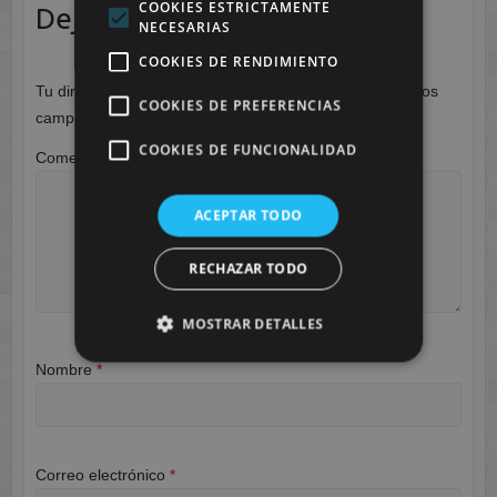
COOKIES ESTRICTAMENTE
Deja una respuesta
NECESARIAS
COOKIES DE RENDIMIENTO
Tu dirección de correo electrónico no será publicada.
Los
COOKIES DE PREFERENCIAS
campos obligatorios están marcados con
*
COOKIES DE FUNCIONALIDAD
Comentario
*
ACEPTAR TODO
RECHAZAR TODO
MOSTRAR DETALLES
Nombre
*
Correo electrónico
*