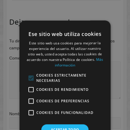
Deja una respuesta
Ese sitio web utiliza cookies
Tu dirección de correo electrónico no será publicada.
Los
Este sitio web usa cookies para mejorar la
campos obligatorios están marcados con
*
experiencia del usuario. Al utilizar nuestro
sitio web, usted acepta todas las cookies de
Comentario
*
acuerdo con nuestra Política de cookies.
Más
información
COOKIES ESTRICTAMENTE
NECESARIAS
COOKIES DE RENDIMIENTO
COOKIES DE PREFERENCIAS
COOKIES DE FUNCIONALIDAD
Nombre
*
ACEPTAR TODO