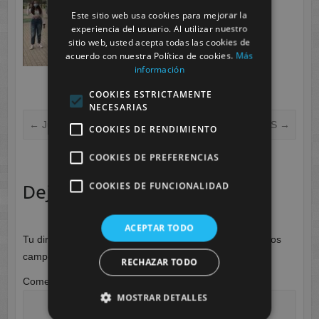
Este sitio web usa cookies para mejorar la
experiencia del usuario. Al utilizar nuestro
sitio web, usted acepta todas las cookies de
acuerdo con nuestra Política de cookies.
Más
información
COOKIES ESTRICTAMENTE
NECESARIAS
←
Juegos interculturales
Dinámicas de HHSS
→
COOKIES DE RENDIMIENTO
COOKIES DE PREFERENCIAS
COOKIES DE FUNCIONALIDAD
Deja una respuesta
ACEPTAR TODO
Tu dirección de correo electrónico no será publicada.
Los
campos obligatorios están marcados con
*
RECHAZAR TODO
Comentario
*
MOSTRAR DETALLES