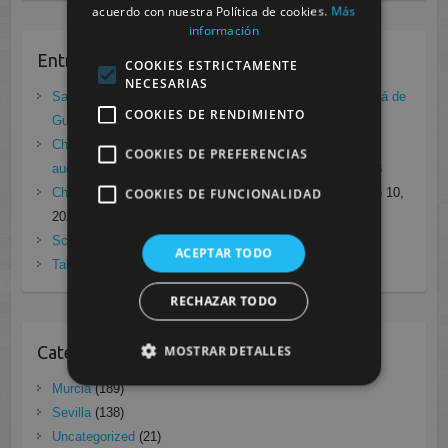
acuerdo con nuestra Política de cookies.
Más
información
Entradas recientes
COOKIES ESTRICTAMENTE
NECESARIAS
Salida programa centro penitenciario de mujeres de Alcalá de
COOKIES DE RENDIMIENTO
Guadaíra
marzo 10, 2023
Charla sobre el proceso de personas con discapacidad
COOKIES DE PREFERENCIAS
auditiva en casos de violencia de género
marzo 10, 2023
Charla sobre personas la estigmatización con VIH
marzo 10,
COOKIES DE FUNCIONALIDAD
2023
Scape Room violencia doméstica
marzo 10, 2023
ACEPTAR TODO
Taller de habilidades comunicativas
marzo 10, 2023
RECHAZAR TODO
Categorias
MOSTRAR DETALLES
Murcia
(189)
Sevilla
(138)
Uncategorized
(21)