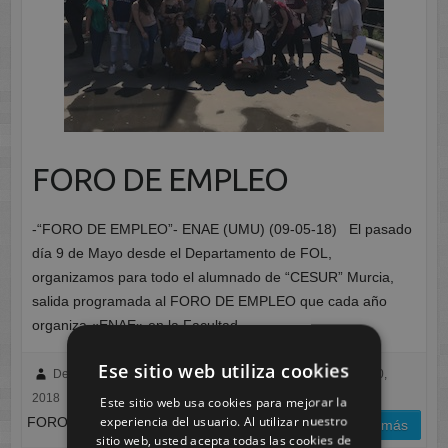
FORO DE EMPLEO
-“FORO DE EMPLEO”- ENAE (UMU) (09-05-18) El pasado
día 9 de Mayo desde el Departamento de FOL,
organizamos para todo el alumnado de “CESUR” Murcia,
salida programada al FORO DE EMPLEO que cada año
organiza «ENAE» en la Facultad…
Ese sitio web utiliza cookies
Departamento del Ciclo de Integración Social
mayo 20,
2018
Murcia
No hay comentarios
Este sitio web usa cookies para mejorar la
experiencia del usuario. Al utilizar nuestro
FORO DE EMPLEO
leer más
sitio web, usted acepta todas las cookies de