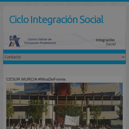
Saltar
al
Ciclo Integración Social
contenido
CESUR MURCIA #MiraDeFrente.