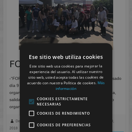
Ese sitio web utiliza cookies
FORO DE EMPLEO
Este sitio web usa cookies para mejorar la
experiencia del usuario. Al utilizar nuestro
sitio web, usted acepta todas las cookies de
-“FORO DE EMPLEO”- ENAE (UMU) (09-05-18) El pasado
acuerdo con nuestra Política de cookies.
Más
día 9 de Mayo desde el Departamento de FOL,
información
organizamos para todo el alumnado de “CESUR” Murcia,
COOKIES ESTRICTAMENTE
salida programada al FORO DE EMPLEO que cada año
NECESARIAS
organiza «ENAE» en la Facultad…
COOKIES DE RENDIMIENTO
Departamento del Ciclo de Integración Social
mayo 20,
COOKIES DE PREFERENCIAS
2018
Murcia
No hay comentarios