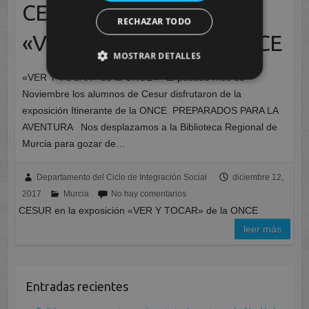
CESUR en la exposición
RECHAZAR TODO
«VER Y TOCAR» de la ONCE
MOSTRAR DETALLES
«VER Y TOCAR» de la ONCE« El pasado mes de
Noviembre los alumnos de Cesur disfrutaron de la
exposición Itinerante de la ONCE PREPARADOS PARA LA
AVENTURA Nos desplazamos a la Biblioteca Regional de
Murcia para gozar de…
Departamento del Ciclo de Integración Social
diciembre 12,
2017
Murcia
No hay comentarios
CESUR en la exposición «VER Y TOCAR» de la ONCE
leer más
Entradas recientes