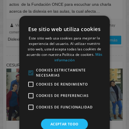
actos de la Fundación ONCE para escuchar una charla
acerca de la dislexia en las aulas, la cual afecta…
Victoria Galindo
febrero 6, 2019
Murcia
No hay
Ese sitio web utiliza cookies
comentarios
Este sitio web usa cookies para mejorar la
Dislexia en las aulas.
leer más
experiencia del usuario. Al utilizar nuestro
sitio web, usted acepta todas las cookies de
acuerdo con nuestra Política de cookies.
Más
información
CESUR en la exposición «VER Y TOCAR» de la ONCE
COOKIES ESTRICTAMENTE
NECESARIAS
COOKIES DE RENDIMIENTO
COOKIES DE PREFERENCIAS
COOKIES DE FUNCIONALIDAD
ACEPTAR TODO