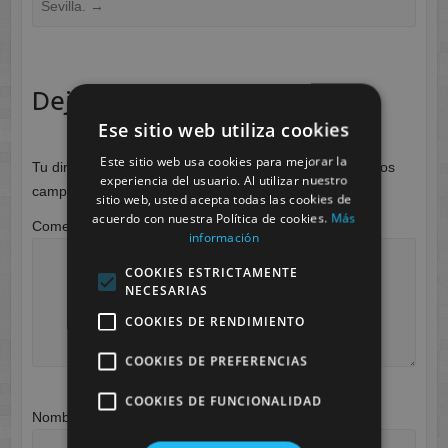
Sevilla.
→
Deja una respuesta
Ese sitio web utiliza cookies
Este sitio web usa cookies para mejorar la
Tu dirección de correo electrónico no será publicada.
Los
experiencia del usuario. Al utilizar nuestro
campos obligatorios están marcados con
*
sitio web, usted acepta todas las cookies de
acuerdo con nuestra Política de cookies.
Más
Comentario
*
información
COOKIES ESTRICTAMENTE
NECESARIAS
COOKIES DE RENDIMIENTO
COOKIES DE PREFERENCIAS
COOKIES DE FUNCIONALIDAD
Nombre
*