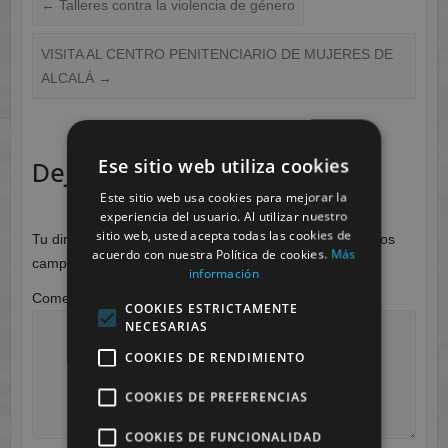
←
Talleres contra la violencia de género
VISITA AL CENTRO PENITENCIARIO DE MUJERES DE
ALCALÁ
→
Ese sitio web utiliza cookies
Deja una respuesta
Este sitio web usa cookies para mejorar la
experiencia del usuario. Al utilizar nuestro
sitio web, usted acepta todas las cookies de
Tu dirección de correo electrónico no será publicada.
Los
acuerdo con nuestra Política de cookies.
Más
campos obligatorios están marcados con
*
información
Comentario
*
COOKIES ESTRICTAMENTE
NECESARIAS
COOKIES DE RENDIMIENTO
COOKIES DE PREFERENCIAS
COOKIES DE FUNCIONALIDAD