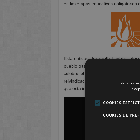
en las etapas educativas obligatorias
Esta entidad desarrolla también des
pueblo gitano. Hemos visto en clase
celebró el
Día Internacional del P
reivindicación con protestas en contr
Este sitio w
que esta institución contribuye a mant
acep
COOKIES ESTRIC
COOKIES DE PRE