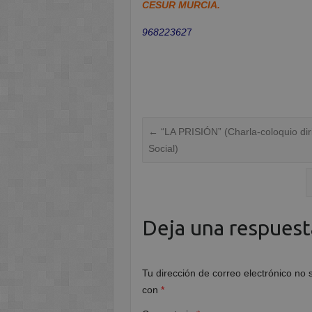
CESUR MURCIA.
96822362
7
←
“LA PRISIÓN” (Charla-coloquio diri
Social)
Deja una respuest
Tu dirección de correo electrónico no 
con
*