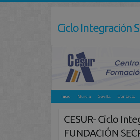
Saltar
al
contenido
Ciclo Integración S
Inicio
Murcia
Sevilla
Contacto
CESUR- Ciclo Inte
FUNDACIÓN SEC