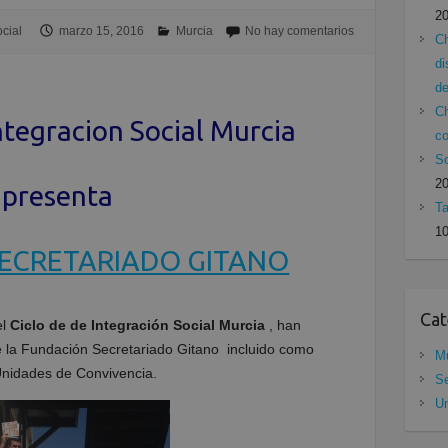
2
cial
marzo 15, 2016
Murcia
No hay comentarios
Ch
di
de
Ch
tegracion Social Murcia
c
Sc
2
presenta
Ta
10
ECRETARIADO GITANO
Cat
el
Ciclo de de Integración Social Murcia
, han
e la Fundación Secretariado Gitano incluido como
Mu
Unidades de Convivencia.
Se
Un