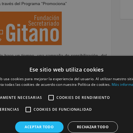
 a través del Programa “Promociona”
de hace un tiempo, una campaña de sensibilización del
, un video con la campaña
#YoNoSoyTrapacero
que se
Ese sitio web utiliza cookies
ueblo Gitano
, una jornada que fué de sensibilización y
a de la
Real Academia Española
(RAE) por considerar
eb usa cookies para mejorar la experiencia del usuario. Al utilizar nuestro sit
ener y reforzar la imagen social negativa de los gitanos.
ta todas las cookies de acuerdo con nuestra Política de cookies.
Más inform
TAMENTE NECESARIAS
COOKIES DE RENDIMIENTO
FERENCIAS
COOKIES DE FUNCIONALIDAD
ACEPTAR TODO
RECHAZAR TODO