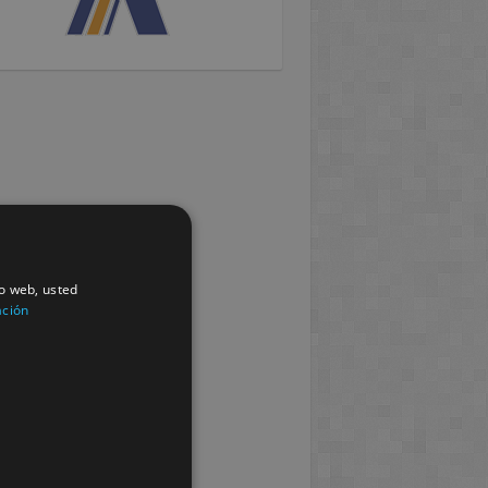
io web, usted
ación