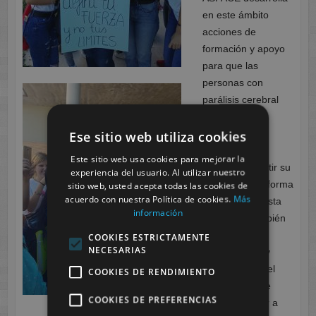
en este ámbito
acciones de
formación y apoyo
para que las
personas con
parálisis cerebral
aprendan a
conocerse, a
Ese sitio web utiliza cookies
aceptarse y a
Este sitio web usa cookies para mejorar la
expresar y sentir su
experiencia del usuario. Al utilizar nuestro
sexualidad de forma
sitio web, usted acepta todas las cookies de
acuerdo con nuestra Política de cookies.
Más
satisfactoria. Esta
información
formación también
se dirige a
COOKIES ESTRICTAMENTE
NECESARIAS
profesionales y
familiares con el
COOKIES DE RENDIMIENTO
objetivo de que
COOKIES DE PREFERENCIAS
‘dejen de mirar a