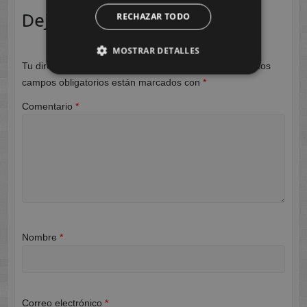
Deja una respuesta
RECHAZAR TODO
MOSTRAR DETALLES
Tu dirección de correo electrónico no será publicada.
Los
campos obligatorios están marcados con
*
Comentario
*
Nombre
*
Correo electrónico
*