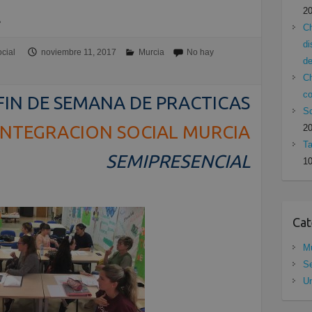
L
2
Ch
di
cial
noviembre 11, 2017
Murcia
No hay
de
Ch
c
FIN DE SEMANA DE PRACTICAS
Sc
INTEGRACION SOCIAL MURCIA
2
Ta
SEMIPRESENCIAL
10
Cat
Mu
Se
Un