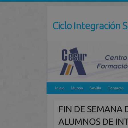
Saltar
al
contenido
Ciclo Integración S
Inicio
Murcia
Sevilla
Contacto
FIN DE SEMANA 
ALUMNOS DE IN