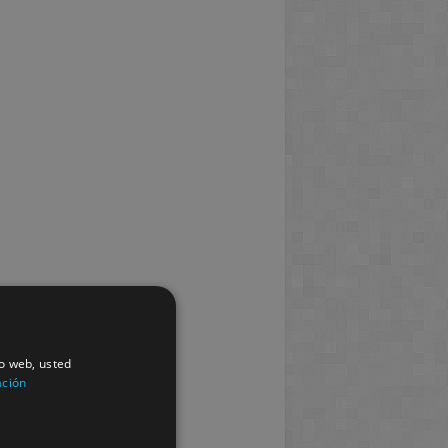
io web, usted
ación