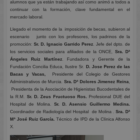
alumnos que ya están trabajando así como animó a todos a
continuar con la formación, clave fundamental en el
mercado laboral.
Llegado el momento de la imposición de becas, subieron al
escenario junto con los profesores, los padrinos de la
promoción:
Sr. D. Ignacio Garrido Perez
. Jefe del dpto. de
los servicios sociales para afiliados de la ONCE,
Sra. Dª
Ángeles Ruiz Martínez
. Fundadora y Gerente de la
Fundación Concilia Educa, Ilustre Sr.
D. Jose Perez de las
Bacas y Vacas,
Presidente del Colegio de Gestores
Administrativos de Murcia.
Sra. Dª Dolores Jimenez Reina
,
Presidenta de la Asociación de Higienistas Bucodentales de
la R.M.
Sr. D. Zeus Fructuoso Ros.
Profesional DUE del
Hospital de Molina.
Sr. D. Asensio Guillermo Medina.
Coordinador de Radiología del Hospital de Molina .
Sra. Dª
Mª José Ruiz García.
Técnico de IPD de la Clínica Alfonso
X.