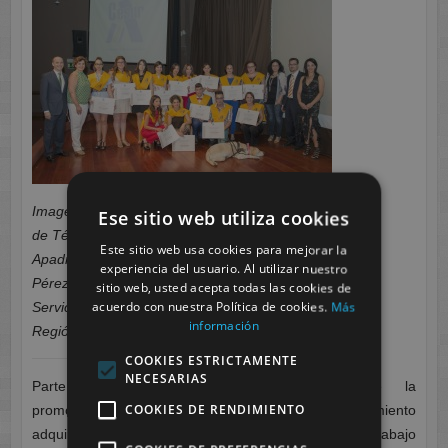
Imagen: 1º Promoción de graduados en el Ciclo
Ese sitio web utiliza cookies
de Técnico Superior en Integración Social.
Este sitio web usa cookies para mejorar la
Apadrina el ciclo Sr. D. José Ignacio Garrido
experiencia del usuario. Al utilizar nuestro
Pérez, Jefe del Servicio del Departamento de los
sitio web, usted acepta todas las cookies de
acuerdo con nuestra Política de cookies.
Más
Servicios sociales para afiliados de la ONCE
información
Región de Murcia.
COOKIES ESTRICTAMENTE
NECESARIAS
Parte fundamental del camino construido durante la
COOKIES DE RENDIMIENTO
promoción 2013/2015, ha sido la base del conocimiento
adquirido, algo que no hubiera sido posible sin el trabajo