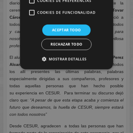
COOKIES DE PREFERENCIAS
diario del
equipo académico
. Por ello, durante la
ceremonia intervino la profesora
Srª Dª Pilar Tovar
COOKIES DE FUNCIONALIDAD
Cárcel,
en representación de los docentes, y ofreció a
todos un emotivo discurso en el que destacaba que
” todos
ACEPTAR TODO
y cada uno de vosotros habéis sido especiales para
nosotros” “gracias por permitirnos ejercer esta maravillosa
RECHAZAR TODO
profesión de enseñar y aprender”.
El alumnado también estuvo representado por
Jose Perez
MOSTRAR DETALLES
Alcaraz,
que participó en el evento compartiendo con todos
los allí presentes las últimas palabras, palabras
especialmente dirigidas a sus compañeros, profesores y
todas aquellas personas que han hecho posible
su experiencia en CESUR. Para terminar su discurso dejó
claro que:
“A pesar de que esta etapa acaba y comienza el
futuro que deseamos, la huella de CESUR, siempre estará
con todos nosotros”
Desde CESUR, agradecen a todas las personas que han
formado parte de la organización de esta ceremonia por el