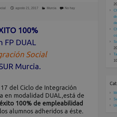
2
cial
agosto 21, 2017
Murcia
No hay
Ch
di
de
XITO 100%
Ch
c
n FP DUAL
Sc
2
gración Social
Ta
10
SUR Murcia.
Cat
7 del Ciclo de Integración
Mu
ia en modalidad DUAL,está de
Se
éxito 100% de empleabilidad
Un
los alumnos adheridos a éste.