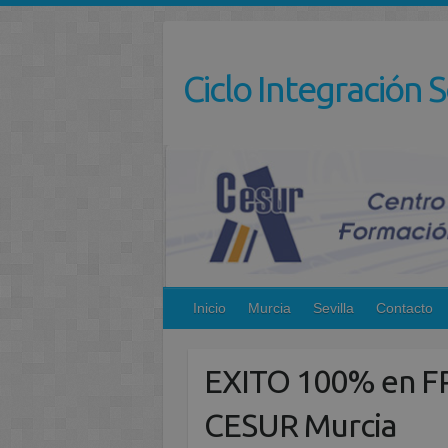
Saltar
al
contenido
Ciclo Integración S
Inicio
Murcia
Sevilla
Contacto
EXITO 100% en FP
CESUR Murcia