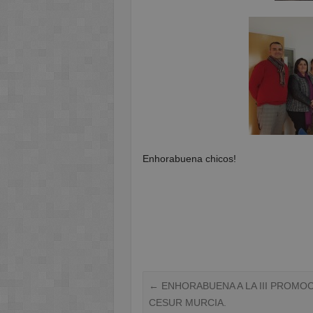
Enhorabuena chicos!
←
ENHORABUENA A LA III PROMOC
CESUR MURCIA.