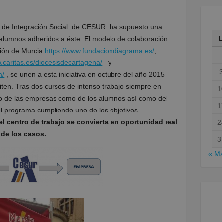
o de Integración Social de CESUR ha supuesto una
 alumnos adheridos a éste. El modelo de colaboración
gión de Murcia
https://www.fundaciondiagrama.es/
,
w.caritas.es/diocesisdecartagena/
y
m/
, se unen a esta iniciativa en octubre del año 2015
iten. Tras dos cursos de intenso trabajo siempre en
1
o de las empresas como de los alumnos así como del
1
l programa cumpliendo uno de los objetivos
el centro de trabajo se convierta en oportunidad real
2
 de los casos.
3
« M