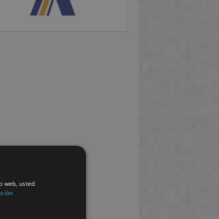
io web, usted
ación