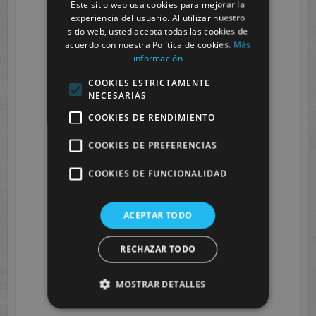
Este sitio web usa cookies para mejorar la
experiencia del usuario. Al utilizar nuestro
Don Jose Tomas Candel, junto a los
sitio web, usted acepta todas las cookies de
representantes de la Dirección General de
acuerdo con nuestra Política de cookies.
Más
Formación Profesional D. Fernando Mateo
información
Asensio, enseñando las instalaciones de CESUR
COOKIES ESTRICTAMENTE
Murcia.
NECESARIAS
COOKIES DE RENDIMIENTO
COOKIES DE PREFERENCIAS
COOKIES DE FUNCIONALIDAD
ACEPTAR TODO
RECHAZAR TODO
MOSTRAR DETALLES