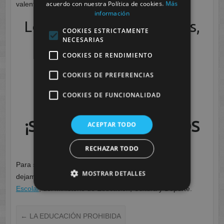
acuerdo con nuestra Política de cookies.
Más
valentía.
información
Los Integradores Sociales,
COOKIES ESTRICTAMENTE
NECESARIAS
desde CESUR MURCIA,
COOKIES DE RENDIMIENTO
decimos
COOKIES DE PREFERENCIAS
¡NO AL MALTRATO Y
COOKIES DE FUNCIONALIDAD
ACOSO ESCOLAR!
¡SÍ A EDUCAR DESDE LOS
ACEPTAR TODO
INICIOS!
RECHAZAR TODO
Para saber más sobre el acoso escolar, aquí os
MOSTRAR DETALLES
dejamos
Enlaces de interés relacionados con el Acoso
Escolar
, del Ministerio de Educación, Cultura y Deporte.
←
LA EDUCACIÓN PROHIBIDA