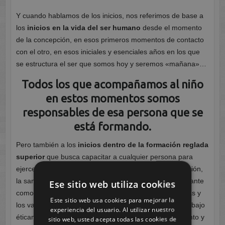
Y cuando hablamos de los inicios, nos referimos de base a
los
inicios en la vida del ser humano
desde el momento
de la concepción, en esos primeros momentos de contacto
con el otro, en esos iniciales y esenciales años en los que
se estructura el ser que somos hoy y seremos «mañana»…
Todos los que acompañamos al niño
en estos momentos somos
responsables de esa persona que se
está formando.
Pero también a los
inicios dentro de la formación reglada
superior
que busca capacitar a cualquier persona para
ejercer su profesión dentro de ámbitos como la educación,
la sanidad, los servicios sociales, etc. En ella, tan relevante
Ese sitio web utiliza cookies
como los conocimientos, es el trabajar las competencias y
Este sitio web usa cookies para mejorar la
los valores que nos van a capacitar para realizar un trabajo
experiencia del usuario. Al utilizar nuestro
éticamente irreprochable, un trabajo de acompañamiento y
sitio web, usted acepta todas las cookies de